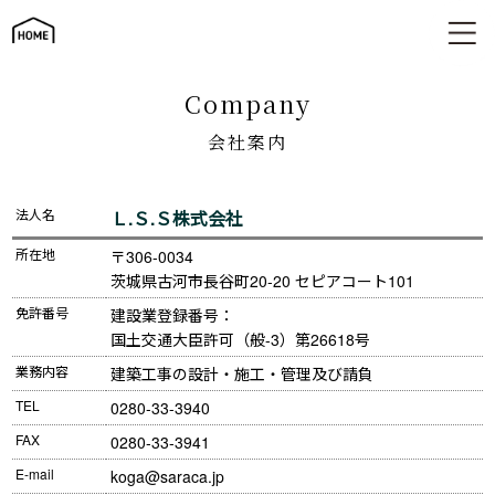
会社案内
company
会社案内
法人名
Ｌ.Ｓ.Ｓ株式会社
所在地
〒306-0034　

茨城県古河市長谷町20-20 セピアコート101
免許番号
建設業登録番号：

国土交通大臣許可（般-3）第26618号
業務内容
建築工事の設計・施工・管理及び請負
TEL
0280-33-3940
FAX
0280-33-3941
E-mail
koga@saraca.jp