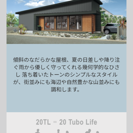
傾斜のなだらかな屋根、
夏の日差しや降り注
ぐ雨から
優しく守ってくれる
幾何学的なひさ
し
落ち着いたトーンの
シンプルなスタイル
が、
街並みにも海辺や自然豊かな
山並みにも
調和します。