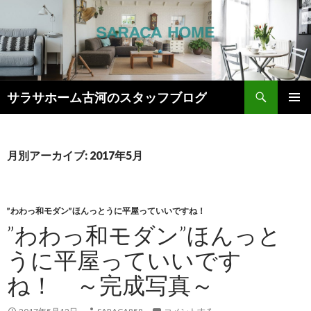
検
サラサホーム古河のスタッフブログ
索
コ
メインメ
ン
ニュー
テ
ン
月別アーカイブ: 2017年5月
ツ
へ
ス
キ
”わわっ和モダン”ほんっとうに平屋っていいですね！
ッ
”わわっ和モダン”ほんっと
プ
うに平屋っていいです
ね！ ～完成写真～