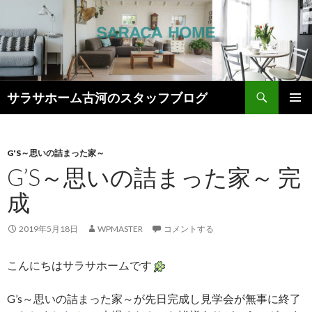
検
サラサホーム古河のスタッフブログ
索
コ
メインメ
ン
ニュー
テ
ン
G'S～思いの詰まった家～
ツ
G’S～思いの詰まった家～ 完
へ
成
ス
キ
ッ
2019年5月18日
WPMASTER
コメントする
プ
こんにちはサラサホームです
G’s～思いの詰まった家～が先日完成し見学会が無事に終了