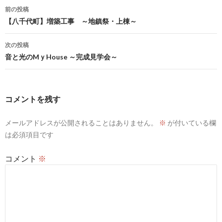
投
前の投稿
稿
【八千代町】増築工事 ～地鎮祭・上棟～
ナ
次の投稿
ビ
音と光のMｙHouse ～完成見学会～
ゲ
ー
コメントを残す
シ
メールアドレスが公開されることはありません。
※
が付いている欄
ョ
は必須項目です
ン
コメント
※