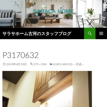
検
サラサホーム古河のスタッフブログ
索
コ
メインメ
ン
ニュー
テ
P3170632
ン
ツ
へ
2019年4月19日
375 × 500
KURO×WOOD ～完成～
ス
キ
ッ
プ