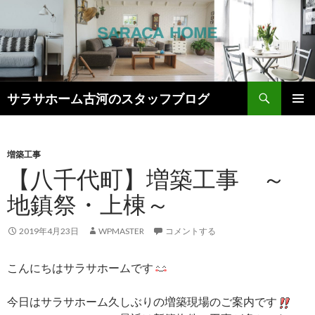
検
サラサホーム古河のスタッフブログ
索
コ
メインメ
ン
ニュー
テ
ン
増築工事
ツ
【八千代町】増築工事 ～
へ
地鎮祭・上棟～
ス
キ
ッ
2019年4月23日
WPMASTER
コメントする
プ
こんにちはサラサホームです
今日はサラサホーム久しぶりの増築現場のご案内です